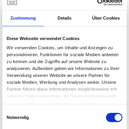
über 120.000 Kampfsportler vertrauen
The Fight
Company
.
Zustimmung
Details
Über Cookies
Beschreibung
Diese Webseite verwendet Cookies
Wir verwenden Cookies, um Inhalte und Anzeigen zu
Versand und lieferung
personalisieren, Funktionen für soziale Medien anbieten
zu können und die Zugriffe auf unsere Website zu
analysieren. Außerdem geben wir Informationen zu Ihrer
Verwendung unserer Website an unsere Partner für
soziale Medien, Werbung und Analysen weiter. Unsere
Partner führen diese Informationen möglicherweise mit
weiteren Daten zusammen, die Sie ihnen bereitgestellt
haben oder die sie im Rahmen Ihrer Nutzung der Dienste
gesammelt haben.
Einwilligungsauswahl
Notwendig