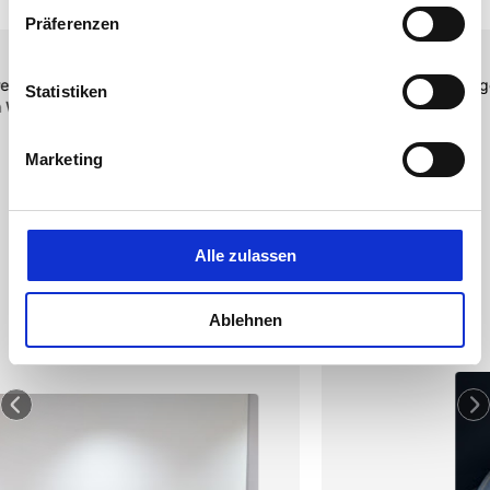
Präferenzen
¡
¡
¡
¡
¡
vor 3 Monaten
Ich wurde hervorragend bedient und habe gute Handschuhe 
Statistiken
gekauft.
Marketing
Alle zulassen
Ablehnen