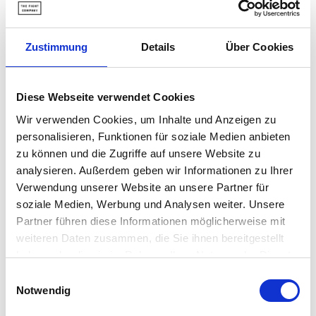
Zustimmung
Details
Über Cookies
Booster Fussbandagen - Schwarz
Booster Fussbandagen - AG Pro
Diese Webseite verwendet Cookies
Normaler Preis
Normaler Preis
13,95 €
17,95 €
Wir verwenden Cookies, um Inhalte und Anzeigen zu
personalisieren, Funktionen für soziale Medien anbieten
zu können und die Zugriffe auf unsere Website zu
Beliebte Kategorien
analysieren. Außerdem geben wir Informationen zu Ihrer
Verwendung unserer Website an unsere Partner für
Boxhandschuhe
Schienbeinschoner
MMA Handschuhe
soziale Medien, Werbung und Analysen weiter. Unsere
Partner führen diese Informationen möglicherweise mit
weiteren Daten zusammen, die Sie ihnen bereitgestellt
haben oder die sie im Rahmen Ihrer Nutzung der Dienste
gesammelt haben.
Einwilligungsauswahl
Notwendig