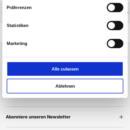
Präferenzen
Tips von Experten
Vorherige
Näc
Wir sind für Sie da.
Statistiken
Zurück nach oben
Marketing
Kundendienst
Alle zulassen
Über The Fight Company
Ablehnen
Beliebte Kollektionen
Abonniere unseren Newsletter