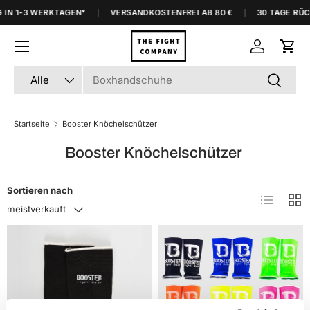
 IN 1-3 WERKTAGEN*
VERSANDKOSTENFREI AB 80 €
30 TAGE RÜC
Direkt zum Inhalt
Menü
Einloggen
Eink
Suchen
Art
Suchen
Alle
Startseite
Booster Knöchelschützer
Booster Knöchelschützer
Sortieren nach
Produktlis
Prod
meistverkauft