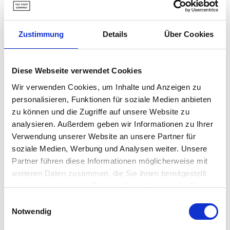
Zustimmung
Details
Über Cookies
Booster Digitale Boxuhr - DT4
Venum Digitale Boxuhr - Schwarz/Weiss
Diese Webseite verwendet Cookies
Normaler Preis
Normaler Preis
199,95 €
249,95 €
Wir verwenden Cookies, um Inhalte und Anzeigen zu
personalisieren, Funktionen für soziale Medien anbieten
zu können und die Zugriffe auf unsere Website zu
Beliebte Kategorien
analysieren. Außerdem geben wir Informationen zu Ihrer
Verwendung unserer Website an unsere Partner für
Boxhandschuhe
Schienbeinschoner
MMA Handschuhe
soziale Medien, Werbung und Analysen weiter. Unsere
Partner führen diese Informationen möglicherweise mit
weiteren Daten zusammen, die Sie ihnen bereitgestellt
haben oder die sie im Rahmen Ihrer Nutzung der Dienste
gesammelt haben.
Einwilligungsauswahl
Notwendig