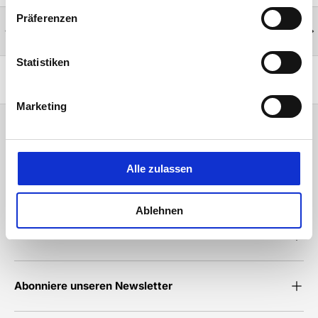
Präferenzen
Tips von Experten
Vorherige
Näc
Wir sind für Sie da.
Statistiken
Zurück nach oben
Marketing
Kundendienst
Alle zulassen
Über The Fight Company
Ablehnen
Beliebte Kollektionen
Abonniere unseren Newsletter