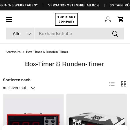
G IN 1-3 WERKTAGEN*
VERSANDKOSTENFREI AB 80 €
30 TAGE RÜ
Direkt zum Inhalt
Menü
Einloggen
Eink
Suchen
Art
Suchen
Alle
Startseite
Box-Timer & Runden-Timer
Box-Timer & Runden-Timer
Sortieren nach
Produktlis
Prod
meistverkauft