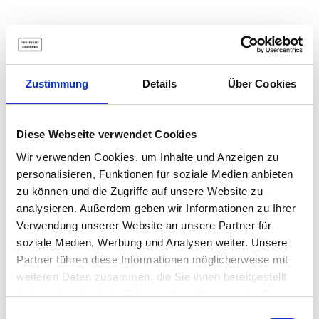
Tariq Osaro
(GLORY), Yousri Belgaroui
(UFC) und
über 120.000 Kampfsportler vertrauen
The Fight
Zustimmung
Details
Über Cookies
Company
.
Diese Webseite verwendet Cookies
Beschreibung
Wir verwenden Cookies, um Inhalte und Anzeigen zu
personalisieren, Funktionen für soziale Medien anbieten
zu können und die Zugriffe auf unsere Website zu
Versand und lieferung
analysieren. Außerdem geben wir Informationen zu Ihrer
Verwendung unserer Website an unsere Partner für
soziale Medien, Werbung und Analysen weiter. Unsere
Partner führen diese Informationen möglicherweise mit
weiteren Daten zusammen, die Sie ihnen bereitgestellt
haben oder die sie im Rahmen Ihrer Nutzung der Dienste
gesammelt haben.
Einwilligungsauswahl