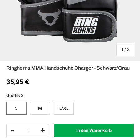
von
1
/
3
Ringhorns MMA Handschuhe Charger - Schwarz/Grau
35,95 €
Größe
:
S
S
M
L/XL
Anzahl
In den Warenkorb
Menge verringern
Menge erhöhen