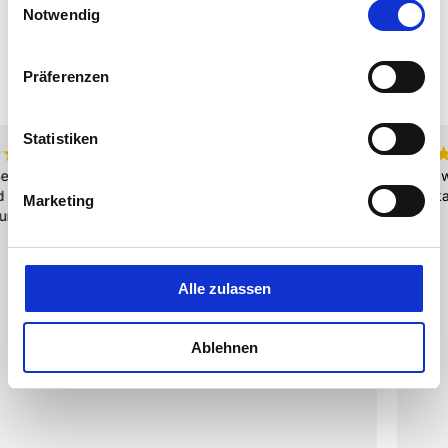
Notwendig
Präferenzen
Statistiken
¡
¡
¡
¡
¡
vor 3 Monaten
Ich wurde hervorragend bedient und habe gute Handschuhe 
gekauft.
Marketing
Alle zulassen
Ablehnen