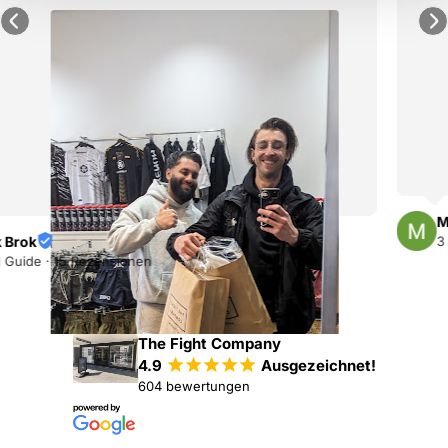
Mireille Jansen
3 Rezensionen
The Fight Company
4.9
¡
¡
¡
¡
¡
Ausgezeichnet!
604 bewertungen