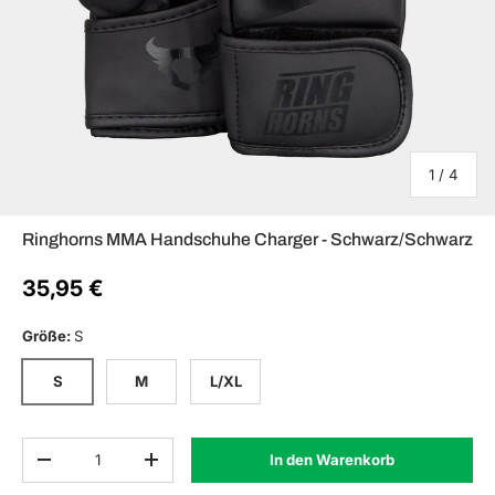
von
1
/
4
Ringhorns MMA Handschuhe Charger - Schwarz/Schwarz
35,95 €
Größe
:
S
S
M
L/XL
Anzahl
In den Warenkorb
Menge verringern
Menge erhöhen