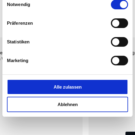
Notwendig
Präferenzen
Statistiken
¡
¡
¡
¡
¡
vor 3 Monaten
Ich wurde hervorragend bedient und habe gute Handschuhe 
gekauft.
Marketing
Alle zulassen
Ablehnen