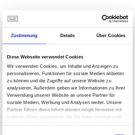
Tariq Osaro
(GLORY), Yousri Belgaroui
(UFC) und
über 120.000 Kampfsportler vertrauen
The Fight
Zustimmung
Details
Über Cookies
Company
.
Diese Webseite verwendet Cookies
Beschreibung
Wir verwenden Cookies, um Inhalte und Anzeigen zu
personalisieren, Funktionen für soziale Medien anbieten
Versand und lieferung
zu können und die Zugriffe auf unsere Website zu
analysieren. Außerdem geben wir Informationen zu Ihrer
Verwendung unserer Website an unsere Partner für
soziale Medien, Werbung und Analysen weiter. Unsere
Partner führen diese Informationen möglicherweise mit
weiteren Daten zusammen, die Sie ihnen bereitgestellt
haben oder die sie im Rahmen Ihrer Nutzung der Dienste
gesammelt haben.
Einwilligungsauswahl