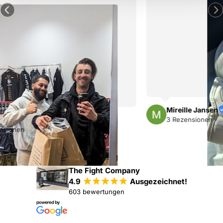
Mireille Jansen
3 Rezensionen
The Fight Company
4.9
¡
¡
¡
¡
¡
Ausgezeichnet!
603 bewertungen