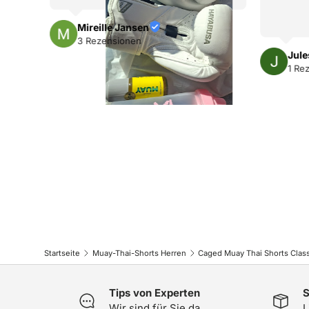
h
l
Mireille Jansen
3 Rezensionen
Jule
1 Re
Startseite
Muay-Thai-Shorts Herren
Tips von Experten
S
Wir sind für Sie da.
L