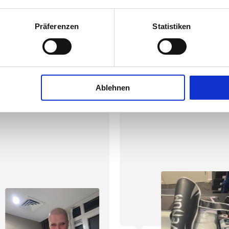
Präferenzen
Statistiken
¡
¡
¡
¡
¡
¡
¡
¡
vor 6 Monaten
vor 6
er Laden, um 
Perfektes Erlebnis
Ablehnen
ortausrüstung zu kaufen.

undlich.
