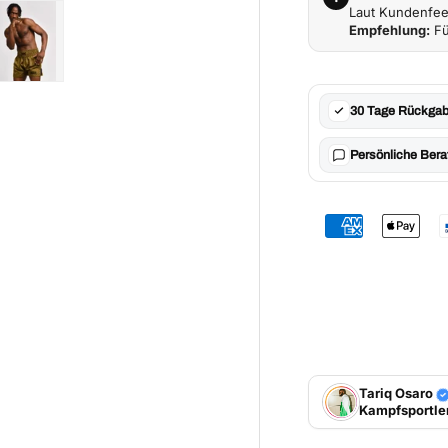
Laut Kundenfeed
Empfehlung:
Fü
t laden
 Galerieansicht laden
Bild 5 in Galerieansicht laden
30 Tage Rückgab
Persönliche Bera
Tariq Osaro
Kampfsportle