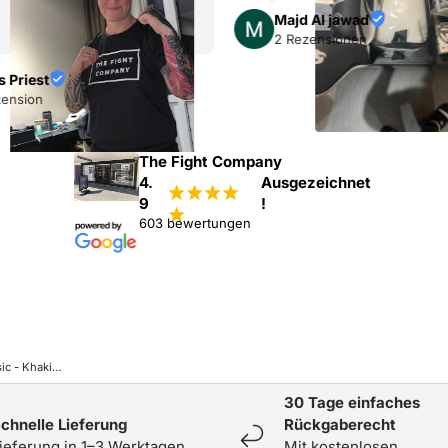
Majd Al jawad
2 Rezensionen
s Priest
zension
The Fight Company
4.
Ausgezeichnet
¡
¡
¡
¡
9
!
¡
603 bewertungen
Caged Muay Thai Shorts Classic - Khaki Grün/Schwarz
30 Tage einfaches
chnelle Lieferung
Rückgaberecht
ieferung in 1–3 Werktagen.
Mit kostenlosen