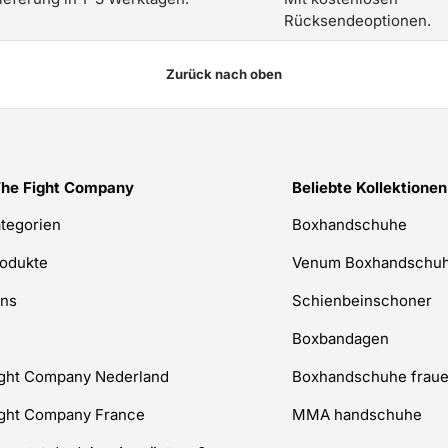
Rücksendeoptionen.
Zurück nach oben
The Fight Company
Beliebte Kollektionen
ategorien
Boxhandschuhe
rodukte
Venum Boxhandschu
uns
Schienbeinschoner
Boxbandagen
ight Company Nederland
Boxhandschuhe frau
ight Company France
MMA handschuhe