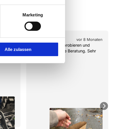
Marketing
¡
¡
¡
¡
¡
¡
 Monaten
vor 8 Monaten
Ich kann alles anprobieren und 
Abso
Alle zulassen
bekomme ehrliche Beratung. Sehr 
freu
empfehlenswert.
Preis