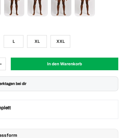
L
XL
XXL
In den Warenkorb
Menge erhöhen
Werktagen bei dir
plett
Passform