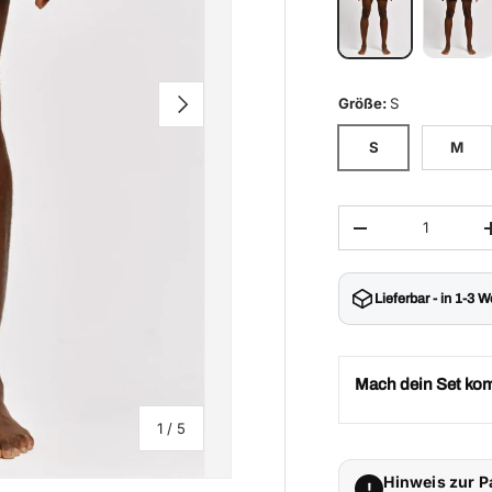
Nächste
Größe
:
S
S
M
Anzahl
Menge verringern
Lieferbar - in 1-3 
Mach dein Set kom
von
1
/
5
Hinweis zur 
!