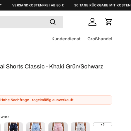
VERSANDKOSTENFREI AB 80 €
30 TAGE RÜCKGABE MIT KOSTENLOSE
Suchen
Einloggen
Einkaufsw
Kundendienst
Großhandel
i Shorts Classic - Khaki Grün/Schwarz
Hohe Nachfrage · regelmäßig ausverkauft
hwarz
+5