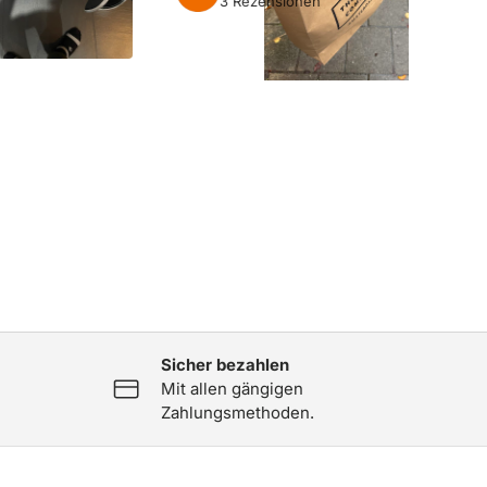
3 Rezensionen
1
Sicher bezahlen
Mit allen gängigen
Zahlungsmethoden.