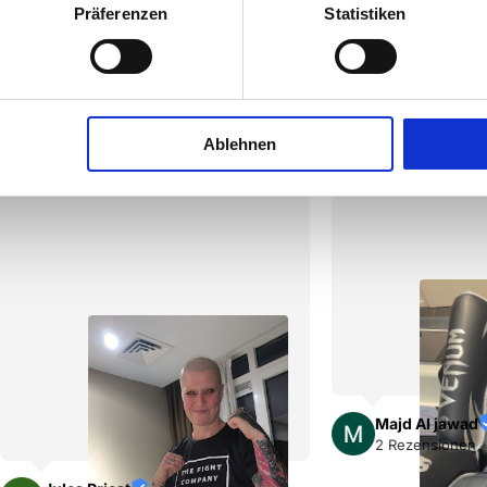
Präferenzen
Statistiken
¡
¡
¡
¡
¡
¡
¡
¡
vor 6 Monaten
vor 6
er Laden, um 
Perfektes Erlebnis
ortausrüstung zu kaufen.

undlich.

Ablehnen
Majd Al jawad
2 Rezensionen