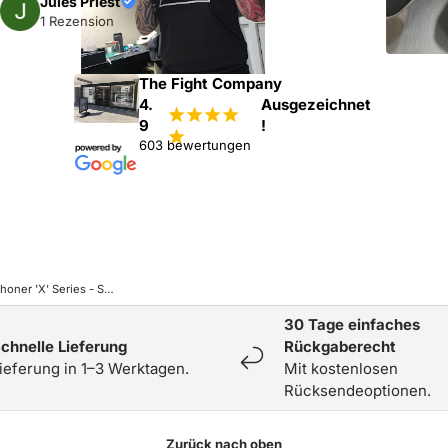
s Priest
zension
The Fight Company
4.
Ausgezeichnet
¡
¡
¡
¡
9
!
¡
603 bewertungen
Caged Schienbeinschoner 'X' Series - Schwarz/Schwarz
30 Tage einfaches
chnelle Lieferung
Rückgaberecht
ieferung in 1–3 Werktagen.
Mit kostenlosen
Rücksendeoptionen.
Zurück nach oben