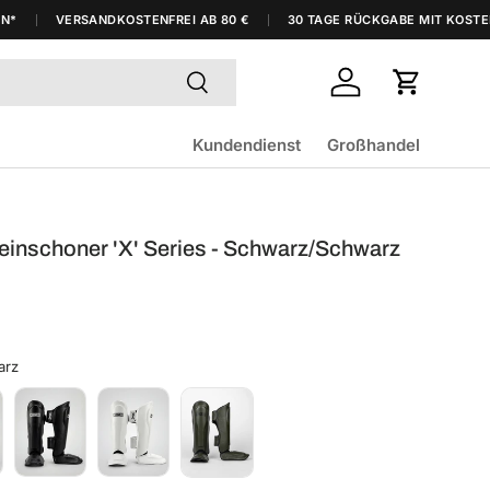
VERSANDKOSTENFREI AB 80 €
30 TAGE RÜCKGABE MIT KOSTENLO
Suchen
Einloggen
Einkaufsw
Kundendienst
Großhandel
inschoner 'X' Series - Schwarz/Schwarz
arz