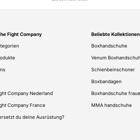
The Fight Company
Beliebte Kollektionen
ategorien
Boxhandschuhe
rodukte
Venum Boxhandschu
uns
Schienbeinschoner
Boxbandagen
ight Company Nederland
Boxhandschuhe frau
ight Company France
MMA handschuhe
rsetzt du deine Ausrüstung?