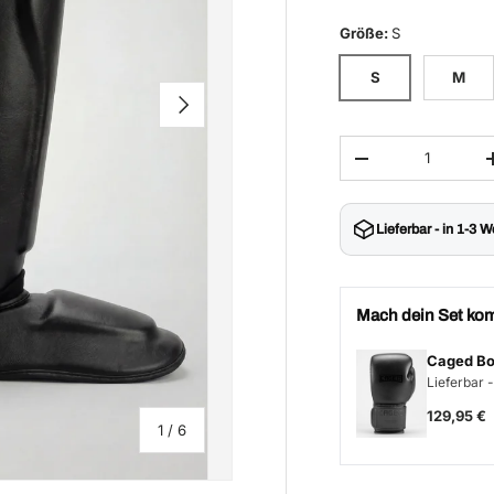
Größe
:
S
S
M
Nächste
Anzahl
Menge verringern
Lieferbar - in 1-3 
Mach dein Set kom
Caged Bo
Lieferbar -
129,95 €
von
1
/
6