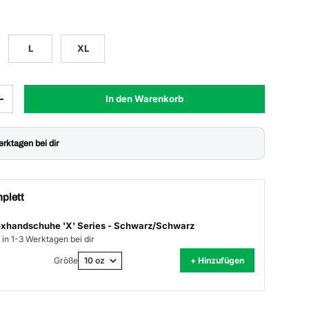
L
XL
In den Warenkorb
Menge erhöhen
Werktagen bei dir
plett
xhandschuhe 'X' Series - Schwarz/Schwarz
 in 1-3 Werktagen bei dir
Größe
+ Hinzufügen