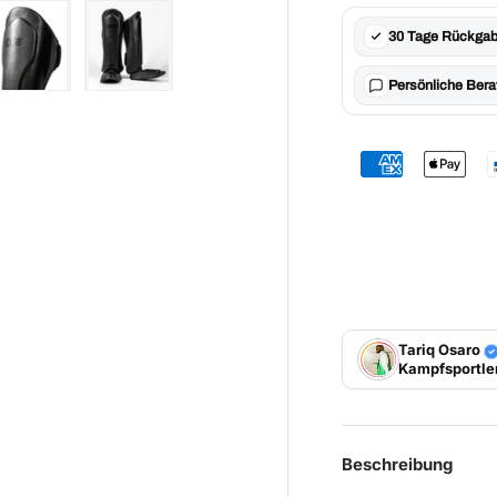
30 Tage Rückgab
Persönliche Bera
t laden
 Galerieansicht laden
Bild 5 in Galerieansicht laden
Bild 6 in Galerieansicht laden
Tariq Osaro
Kampfsportle
Beschreibung