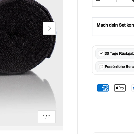
Menge verringern
Mach dein Set kom
Nächste
30 Tage Rückgab
Persönliche Bera
von
1
/
2