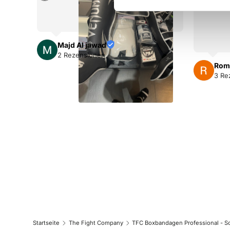
g
u
n
Majd Al jawad
g
2 Rezensionen
s
Rom
a
3 Re
u
s
w
a
h
l
Startseite
The Fight Company
TFC Boxbandagen Professional - S