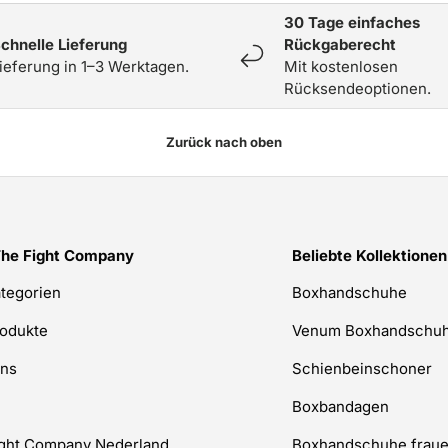
30 Tage einfaches
chnelle Lieferung
Rückgaberecht
ieferung in 1–3 Werktagen.
Mit kostenlosen
Rücksendeoptionen.
Zurück nach oben
The Fight Company
Beliebte Kollektionen
ategorien
Boxhandschuhe
rodukte
Venum Boxhandschu
uns
Schienbeinschoner
Boxbandagen
ight Company Nederland
Boxhandschuhe frau