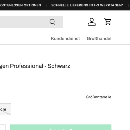
TENLOSEN OPTIONEN
SCHNELLE LIEFERUNG IN 1-3 WERKTAGEN*
V
Suchen
Einloggen
Einkaufsw
Kundendienst
Großhandel
en Professional - Schwarz
Größentabelle
 cm