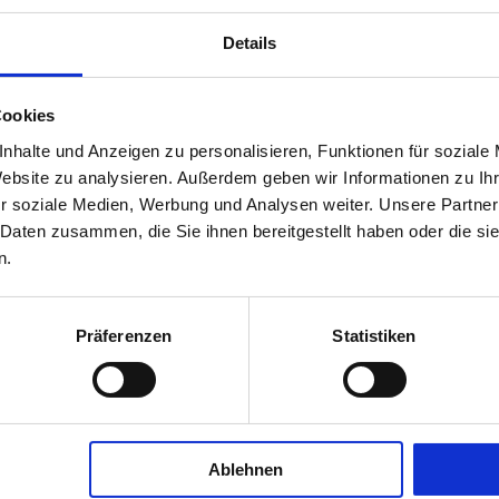
Details
Cookies
nhalte und Anzeigen zu personalisieren, Funktionen für soziale
Website zu analysieren. Außerdem geben wir Informationen zu I
r soziale Medien, Werbung und Analysen weiter. Unsere Partner
¡
¡
¡
¡
¡
¡
¡
¡
vor 8 Monaten
vor 8
 Daten zusammen, die Sie ihnen bereitgestellt haben oder die s
n alles anprobieren und 
Absolut empfehlenswert, 
n.
 ehrliche Beratung. Sehr 
freundliches Personal. Angem
enswert.
Preise.
Präferenzen
Statistiken
Ablehnen