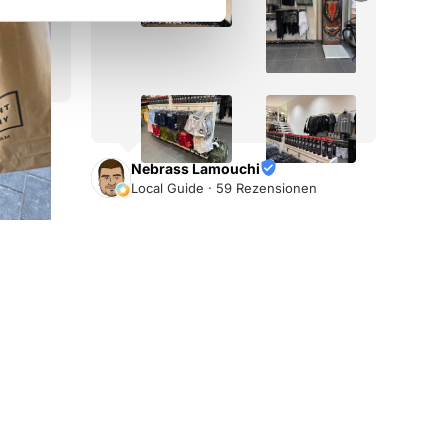
s
4
Nebrass Lamouchi
Local Guide · 59 Rezensionen