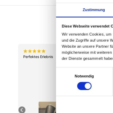
Zustimmung
Diese Webseite verwendet 
Wir verwenden Cookies, um I
und die Zugriffe auf unsere 
Website an unsere Partner fü
¡
¡
¡
¡
¡
¡
¡
naten
vor 6 Monaten
möglicherweise mit weiteren
Perfektes Erlebnis
Ich kan
der Dienste gesammelt habe
.

bekomme
empfehl
E
Notwendig
i
n
w
i
l
l
i