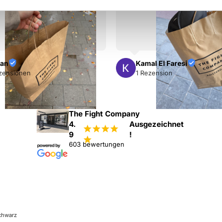
an
Kamal El Faresi
zensionen
1 Rezension
The Fight Company
4.
Ausgezeichnet
¡
¡
¡
¡
9
!
¡
603 bewertungen
chwarz