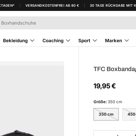
AGEN*
VERSANDKOSTENFREI AB 80 €
30 TAGE RÜCKGABE MIT KOS
Bekleidung
Coaching
Sport
Marken
TFC Boxbandag
19,95 €
Größe
:
350 cm
350 cm
450
Anzahl