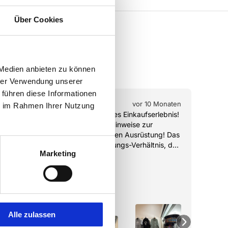
Über Cookies
 Medien anbieten zu können
hrer Verwendung unserer
 führen diese Informationen
¡
¡
¡
¡
¡
¡
 Monaten
vor 10 Monaten
ie im Rahmen Ihrer Nutzung
Ein hervorragendes Einkaufserlebnis! 
Freu
essene 
Viele Tipps und Hinweise zur 
Prei
Auswahl der besten Ausrüstung! Das 
beste Preis-Leistungs-Verhältnis, das 
Marketing
ich je gesehen habe! Hicham hat mir 
Mehr lesen
die besten Ratschläge gegeben! 
Vielen Dank!
Alle zulassen