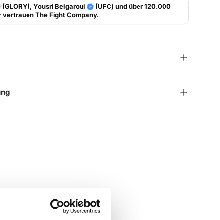
(GLORY), Yousri Belgaroui
(UFC) und über 120.000
r vertrauen
The Fight Company
.
ung