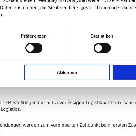
r soziale Medien, Werbung und Analysen weiter. Unsere Partner
 Daten zusammen, die Sie ihnen bereitgestellt haben oder die s
ußerhalb der Niederlande und Belgiens gelten abweichende Lie
n.
dem Trace-Code finden Sie aktuelle Informationen zur Lieferzeit
ogistikpartner
Präferenzen
Statistiken
Ablehnen
re Bestellungen nur mit zuverlässigen Logistikpartnern, nämli
Logistics.
endungen werden zum vereinbarten Zeitpunkt beim ersten Zus
t