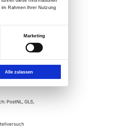
 führen diese Informationen
ie im Rahmen Ihrer Nutzung
ferzeiten. Durch
 Ihres Pakets.
Marketing
Alle zulassen
ch: PostNL, GLS,
tellversuch