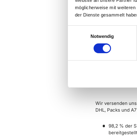
Website an unsere Partner fü
möglicherweise mit weiteren
Für Bestellungen a
der Dienste gesammelt habe
die Strecke & Mit 
E
Unsere L
Notwendig
i
n
w
i
l
l
i
g
u
n
Wir versenden unse
DHL, Packs und A7 
g
s
a
98,2 % der S
u
bereitgestell