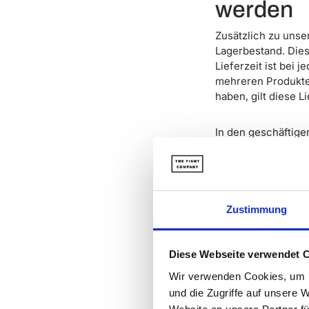
werden
Zusätzlich zu unse
Lagerbestand. Dies
Lieferzeit ist bei 
mehreren Produkte
haben, gilt diese L
In den geschäftig
innerhalb der versp
liefern, aber wir,
umgehen.
Zustimmung
Boxsäck
Boxsäcke, Puzzlem
Diese Webseite verwendet 
mit Packs und A7 L
Wir verwenden Cookies, um I
Logistikpartner, m
und die Zugriffe auf unsere 
Lieferzeit beträgt 