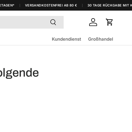
AGEN*
VERSANDKOSTENFREI AB 80 €
30 TAGE RÜCKGABE MIT KO
Suchen
Einloggen
Einkaufsw
Kundendienst
Großhandel
volgende