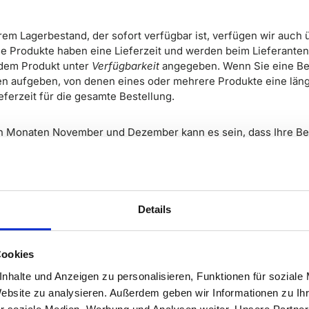
rem Lagerbestand, der sofort verfügbar ist, verfügen wir auch
e Produkte haben eine Lieferzeit und werden beim Lieferanten 
jedem Produkt unter
Verfügbarkeit
angegeben.
Wenn Sie eine Be
n aufgeben, von denen eines oder mehrere Produkte eine länge
ieferzeit für die gesamte Bestellung.
en Monaten November und Dezember kann es sein, dass Ihre Bes
rochenen Lieferzeit versendet wird. Wir tun alles, um Ihr Paket
 unsere Lieferanten und unsere Logistikpartner müssen mit grö
Details
e & Puzzlematten
atten und Pakete mit unterschiedlichen Abmessungen oder G
Cookies
ogistics versendet. Dieser Kurierdienst arbeitet, genau wie un
nhalte und Anzeigen zu personalisieren, Funktionen für soziale
it einem Tracking-Code mit Live-Updates, um Ihre Bestellung zu
Website zu analysieren. Außerdem geben wir Informationen zu I
1 bis 2 Werktage.