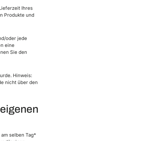
ieferzeit Ihres
en Produkte und
und/oder jede
en eine
nnen Sie den
urde. Hinweis:
e nicht über den
 eigenen
h am selben Tag*