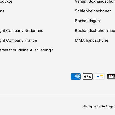
rodukte
Venum Boxhandschu
uns
Schienbeinschoner
Boxbandagen
ight Company Nederland
Boxhandschuhe frau
ight Company France
MMA handschuhe
rsetzt du deine Ausrüstung?
Zahlungsmethoden
Häufig gestellte Frage