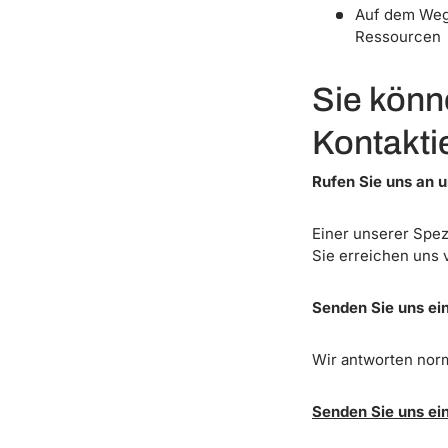
s
Auf dem Weg 
w
Ressourcen
a
h
Sie könn
l
Kontakti
Rufen Sie uns an 
Einer unserer Spezi
Sie erreichen uns 
Senden Sie uns ei
Wir antworten norm
Senden Sie uns e