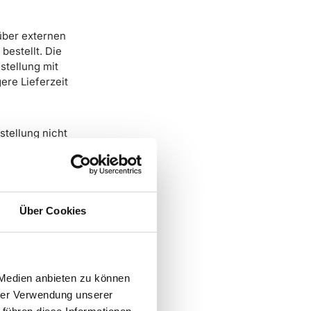
 über externen
bestellt. Die
stellung mit
re Lieferzeit
tellung nicht
 pünktlich zu
ßeren Mengen
Über Cookies
ewichten werden
sere anderen
 Medien anbieten zu können
 verfolgen. Die
hrer Verwendung unserer