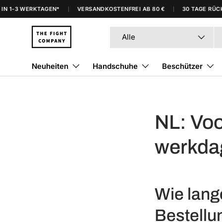
 1-3 WERKTAGEN*
VERSANDKOSTENFREI AB 80 €
30 TAGE RÜCKG
Direkt zum Inhalt
Suchen
Art
Alle
Neuheiten
Handschuhe
Beschützer
NL: Voo
werkdag
Wie lang
Bestellu