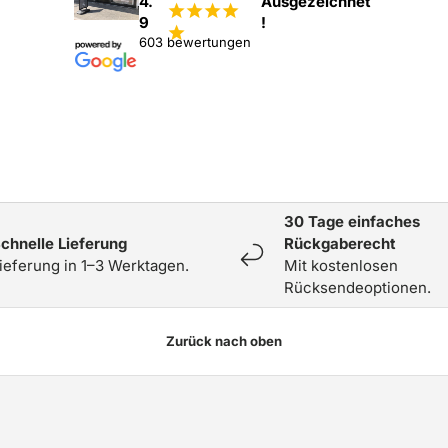
4.
Ausgezeichnet
¡
¡
¡
¡
9
!
¡
603 bewertungen
30 Tage einfaches
chnelle Lieferung
Rückgaberecht
ieferung in 1–3 Werktagen.
Mit kostenlosen
Rücksendeoptionen.
Zurück nach oben