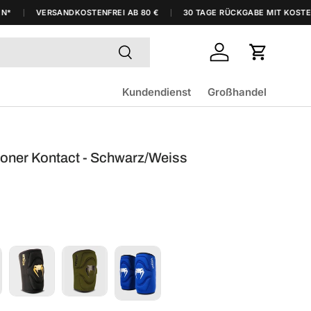
VERSANDKOSTENFREI AB 80 €
30 TAGE RÜCKGABE MIT KOSTENLO
Suchen
Einloggen
Einkaufsw
Kundendienst
Großhandel
oner Kontact - Schwarz/Weiss
s