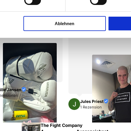
undlich.

Ablehnen
Majd Al jawad
2 Rezensionen
s Priest
zension
The Fight Company