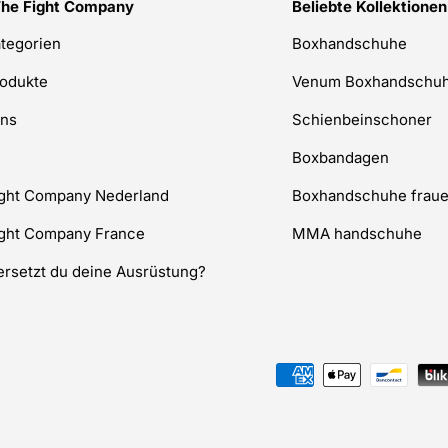
The Fight Company
Beliebte Kollektionen
ategorien
Boxhandschuhe
rodukte
Venum Boxhandschu
uns
Schienbeinschoner
Boxbandagen
ight Company Nederland
Boxhandschuhe frau
ight Company France
MMA handschuhe
rsetzt du deine Ausrüstung?
Zahlungsmethoden