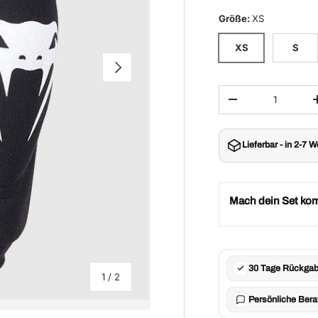
Größe
:
XS
XS
S
Nächste
Anzahl
Menge verringern
Lieferbar - in 2-7 
Mach dein Set kom
30 Tage Rückgab
von
1
/
2
Persönliche Bera