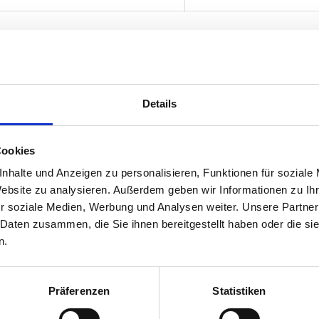
Details
Cookies
nhalte und Anzeigen zu personalisieren, Funktionen für soziale
Website zu analysieren. Außerdem geben wir Informationen zu I
r soziale Medien, Werbung und Analysen weiter. Unsere Partner
 Daten zusammen, die Sie ihnen bereitgestellt haben oder die s
n.
¡
¡
¡
¡
¡
¡
¡
¡
vor 6 Monaten
vor 6
Präferenzen
Statistiken
er Laden, um 
Perfektes Erlebnis
ortausrüstung zu kaufen.
