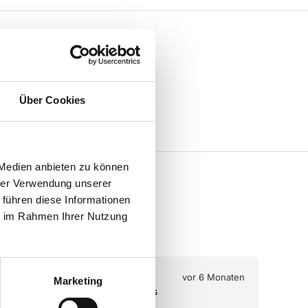
Über Cookies
 Medien anbieten zu können
hrer Verwendung unserer
 führen diese Informationen
ie im Rahmen Ihrer Nutzung
¡
¡
¡
¡
¡
¡
 Monaten
vor 8 Monaten
Marketing
Ich kann alles anprobieren und 
Abso
bekomme ehrliche Beratung. Sehr 
freu