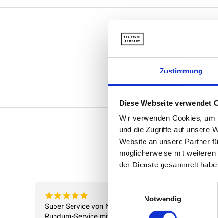
Zustimmung
Diese Webseite verwendet 
Wir verwenden Cookies, um I
und die Zugriffe auf unsere 
Website an unsere Partner fü
möglicherweise mit weiteren
der Dienste gesammelt habe
E
¡
¡
¡
¡
¡
¡
¡
naten
vor 3 Monaten
Notwendig
i
Ich wurde hervorragend bedient und 
Ein toll
n
r 
habe gute Handschuhe gekauft.
Kampfsp