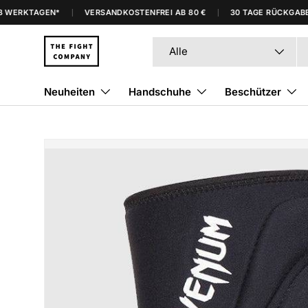
WERKTAGEN*
VERSANDKOSTENFREI AB 80 €
30 TAGE RÜCKGABE MI
Direkt zum Inhalt
Suchen
Art
Alle
Neuheiten
Handschuhe
Beschützer
Zu Produktinformationen springen